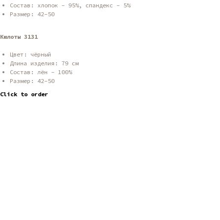
Состав: хлопок - 95%, спандекс - 5%
Размер: 42-50
Кюлоты 3131
Цвет: чёрный
Длина изделия: 79 см
Состав: лён - 100%
Размер: 42-50
Click to order