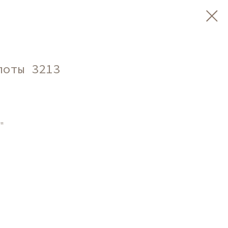
лоты 3213
"