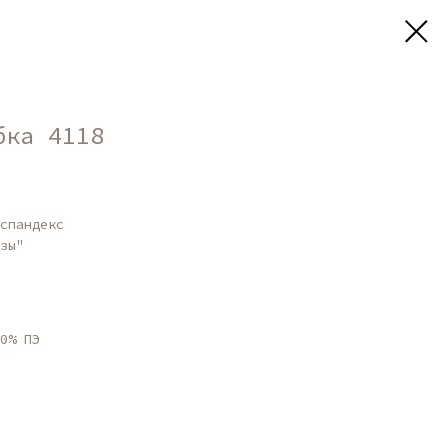
бка 4118
спандекс
зы"
0% ПЭ